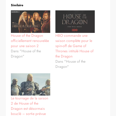
Similaire
House of the Dragon
HBO commande une
officiellement renouvelée
saison complète pour le
pour une saison 2
spin-off de Game of
Dans "House of the
Thrones intitulé House of
Dragon"
the Dragon
Dans "House of the
Dragon"
Le tournage de la saison
2 de House of the
Dragon est désormais
bouclé – sortie prévue