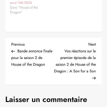
pour l’été 2024
Dans "House of the
Dragon"
N
Previous
Next
Previous
Next
Post
Post
Bande annonce finale
Vos réactions sur le
a
pour la saison 2 de
premier épisode de la
House of the Dragon
saison 2 de House of the
v
Dragon : A Son for a Son
i
g
Laisser un commentaire
a