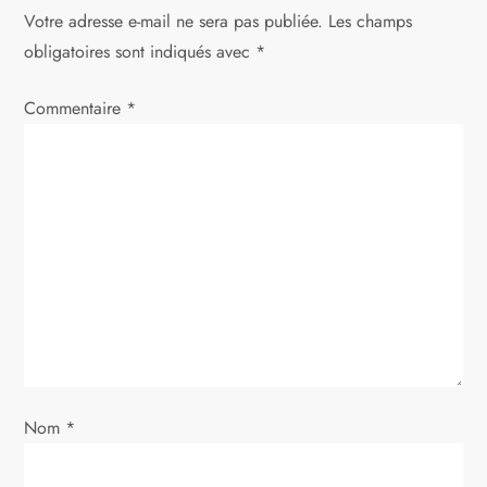
t
Votre adresse e-mail ne sera pas publiée.
Les champs
obligatoires sont indiqués avec
*
i
Commentaire
*
o
n
d
e
l
’
a
Nom
*