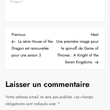
Dragon"
N
Previous
Next
Previous
Next
Post
Post
La série House of the
Une première image pour
a
Dragon est renouvelée
le spin-off de Game of
pour une saison 3
Thrones : A Knight of the
v
Seven Kingdoms
i
g
Laisser un commentaire
a
Votre adresse e-mail ne sera pas publiée.
Les champs
t
obligatoires sont indiqués avec
*