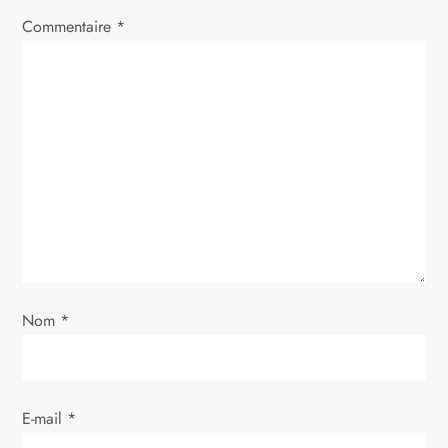
i
Commentaire
*
o
n
d
e
l
’
Nom
*
a
r
E-mail
*