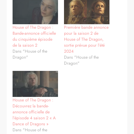
House of The Dragon :
Première bande annonce
Bande-annonce officielle
pour la saison 2 de
du cinquième épisode
House of The Dragon,
de la saison 2
sortie prévue pour l’été
Dans "House of the
2024
Dragon"
Dans "House of the
Dragon"
House of The Dragon :
Découvrez la bande-
annonce officielle de
l’épisode 4 saison 2 « A
Dance of Dragons »
Dans "House of the