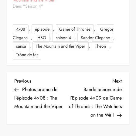
Dans "Saison 4"
,
,
,
4x08
épisode
Game of Thrones
Gregor
,
,
,
,
Clegane
HBO
saison 4
Sandor Clegane
,
,
,
sansa
The Mountain and the Viper
Theon
Trône de fer
N
Previous
Next
Previous
Next
Post
Post
Photos promo de
Bande annonce de
a
l’épisode 4×08 : The
l’Episode 4×09 de Game
Mountain and the Viper
of Thrones : The Watchers
v
on the Wall
i