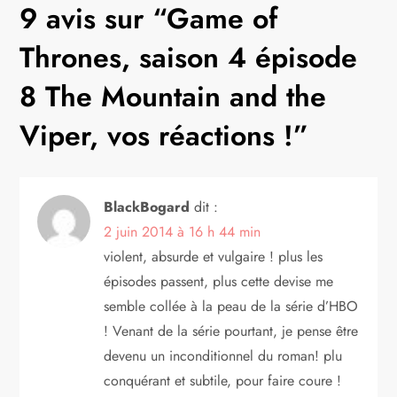
g
9 avis sur “
Game of
a
Thrones, saison 4 épisode
t
8 The Mountain and the
Viper, vos réactions !
”
i
o
BlackBogard
dit :
n
2 juin 2014 à 16 h 44 min
d
violent, absurde et vulgaire ! plus les
épisodes passent, plus cette devise me
e
semble collée à la peau de la série d’HBO
! Venant de la série pourtant, je pense être
l
devenu un inconditionnel du roman! plu
’
conquérant et subtile, pour faire coure !