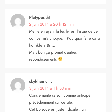
a
Platypus
dit :
r
2 juin 2014 à 20 h 12 min
t
Même en ayant lu les livres, l’issue de ce
combat m’a choqué… Pourquoi faire ça si
i
horrible ? Brr…
Mais bon ça promet d’autres
c
rebondissements
l
e
skykhan
dit :
3 juin 2014 à 1 h 53 min
Consternante saison comme anticipé
précédemment sur ce site.
Cet Épisode est juste ridicule , un