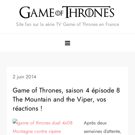
Skip
to
content
Site fan sur la série TV Game of Thrones en France
2 juin 2014
Game of Thrones, saison 4 épisode 8
The Mountain and the Viper, vos
réactions !
Après deux
semaines d’attente,