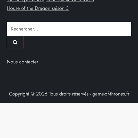
a
House of the Dragon saison 3
t
Rechercher :
i
o
n
Nous contacter
d
e
Copyright @ 2026 Tous droits réservés - game-of-thrones.fr
s
p
u