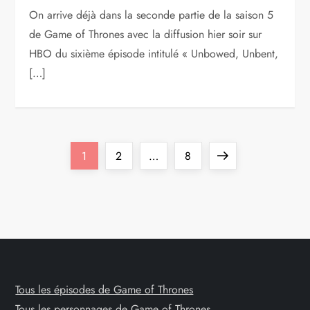
On arrive déjà dans la seconde partie de la saison 5
de Game of Thrones avec la diffusion hier soir sur
HBO du sixième épisode intitulé « Unbowed, Unbent,
[…]
P
Page
Page
Page
Next
1
2
…
8
a
page
g
i
n
Tous les épisodes de Game of Thrones
Tous les personnages de Game of Thrones