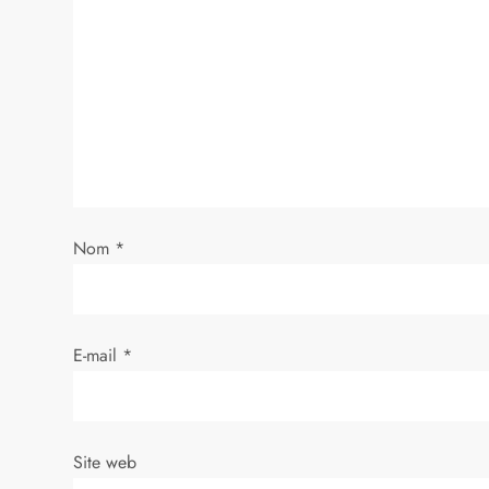
i
o
n
d
e
Nom
*
l
’
E-mail
*
a
r
Site web
t