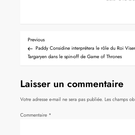
N
Previous
Previous
Post
Paddy Considine interprétera le rôle du Roi Vise
a
Targaryen dans le spin-off de Game of Thrones
v
Laisser un commentaire
i
g
Votre adresse e-mail ne sera pas publiée.
Les champs obl
a
Commentaire
*
t