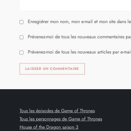
i
Enregistrer mon nom, mon e-mail et mon site dans l
c
l
Prévenez-moi de tous les nouveaux commentaires par
e
Prévenez-moi de tous les nouveaux articles par e-mai
Tous les épisodes de Game of Thrones
Tous les personnages de Game of Thrones
House of the Dragon saison 3