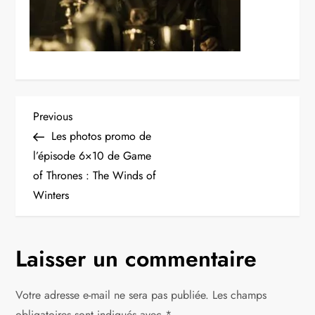
N
Previous
Previous
Post
Les photos promo de
a
l’épisode 6×10 de Game
of Thrones : The Winds of
v
Winters
i
g
Laisser un commentaire
a
Votre adresse e-mail ne sera pas publiée.
Les champs
obligatoires sont indiqués avec
*