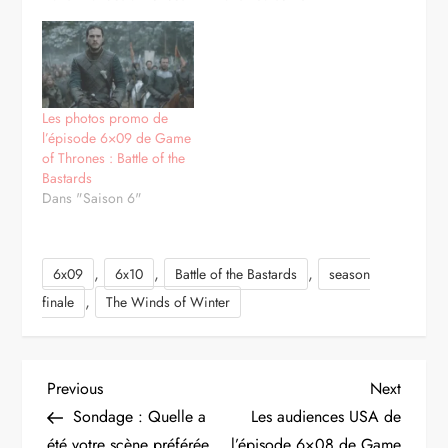
Les photos promo de
l’épisode 6×09 de Game
of Thrones : Battle of the
Bastards
Dans "Saison 6"
,
,
,
6x09
6x10
Battle of the Bastards
season
,
finale
The Winds of Winter
N
Previous
Next
Previous
Next
Post
Post
Sondage : Quelle a
Les audiences USA de
a
été votre scène préférée
l’épisode 6×08 de Game