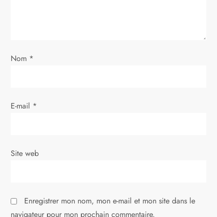
e
l
’
Nom
*
a
r
E-mail
*
t
i
Site web
c
l
Enregistrer mon nom, mon e-mail et mon site dans le
e
navigateur pour mon prochain commentaire.