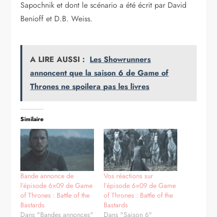
Sapochnik et dont le scénario a été écrit par David
Benioff et D.B. Weiss.
A LIRE AUSSI :
Les Showrunners
annoncent que la saison 6 de Game of
Thrones ne spoilera pas les livres
Similaire
Bande annonce de
Vos réactions sur
l’épisode 6×09 de Game
l’épisode 6×09 de Game
of Thrones : Battle of the
of Thrones : Battle of the
Bastards
Bastards
Dans "Bandes annonces"
Dans "Saison 6"