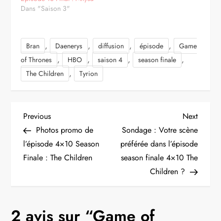
Dans "Saison 3"
,
,
,
,
Bran
Daenerys
diffusion
épisode
Game
,
,
,
,
of Thrones
HBO
saison 4
season finale
,
The Children
Tyrion
N
Previous
Next
Previous
Next
Post
Post
Photos promo de
Sondage : Votre scène
a
l’épisode 4×10 Season
préférée dans l’épisode
Finale : The Children
season finale 4×10 The
v
Children ?
i
g
2 avis sur “
Game of