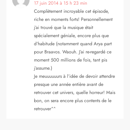
a
17 juin 2014 à 15 h 23 min
Complètement incroyable cet épisode,
r
riche en moments forts! Personnellement
t
j’ai trouvé que la musique était
spécialement géniale, encore plus que
i
d’habitude (notamment quand Arya part
pour Braavos. Waouh. J’ai re-regardé ce
c
moment 500 millions de fois, tant pis
l
j’assume.)
Je meuuuuuurs à l’idée de devoir attendre
e
presque une année entière avant de
retrouver cet univers, quelle horreur! Mais
bon, on sera encore plus contents de le
retrouver^^