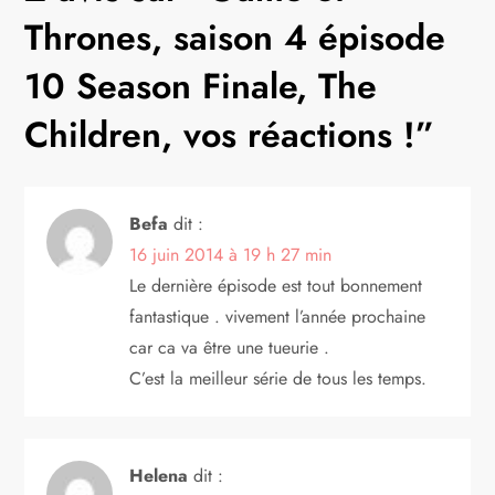
a
Thrones, saison 4 épisode
t
10 Season Finale, The
Children, vos réactions !
”
i
o
Befa
dit :
n
16 juin 2014 à 19 h 27 min
d
Le dernière épisode est tout bonnement
fantastique . vivement l’année prochaine
e
car ca va être une tueurie .
C’est la meilleur série de tous les temps.
l
’
Helena
dit :