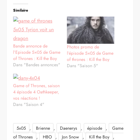
Similaire
Bande annonce de
Photos promo de
l’Episode 5×05 de Game
l’épisode 5×05 de Game
of Thrones : Kill the Boy
of thrones : Kill the Boy
Dans "Bandes annonces"
Dans "Saison 5"
Game of Thrones, saison
4 épisode 4 Oathkeeper,
vos réactions !
Dans "Saison 4"
,
,
,
,
5x05
Brienne
Daenerys
épisode
Game
,
,
,
,
of Thrones
HBO
Jon Snow
Kill the Boy