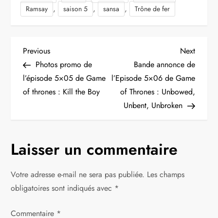
,
,
,
Ramsay
saison 5
sansa
Trône de fer
N
Previous
Next
Previous
Next
Post
Post
Photos promo de
Bande annonce de
a
l’épisode 5×05 de Game
l’Episode 5×06 de Game
of thrones : Kill the Boy
of Thrones : Unbowed,
v
Unbent, Unbroken
i
g
Laisser un commentaire
a
Votre adresse e-mail ne sera pas publiée.
Les champs
t
obligatoires sont indiqués avec
*
i
Commentaire
*