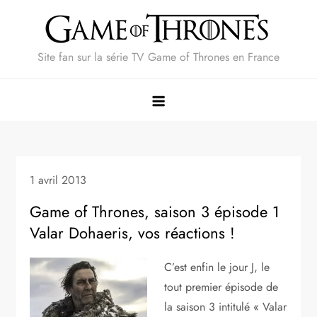
Skip
to
content
Site fan sur la série TV Game of Thrones en France
1 avril 2013
Game of Thrones, saison 3 épisode 1
Valar Dohaeris, vos réactions !
C’est enfin le jour J, le
tout premier épisode de
la saison 3 intitulé « Valar