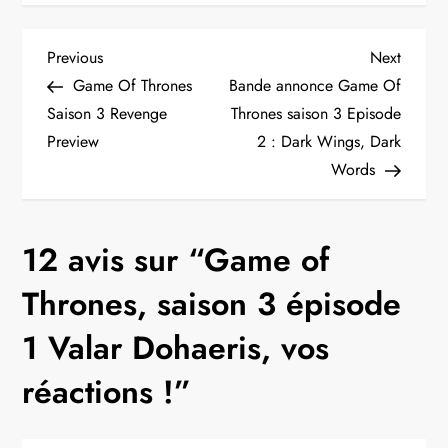
N
Previous
Next
Previous
Next
Post
Post
Game Of Thrones
Bande annonce Game Of
a
Saison 3 Revenge
Thrones saison 3 Episode
Preview
2 : Dark Wings, Dark
v
Words
i
g
12 avis sur “
Game of
a
Thrones, saison 3 épisode
t
1 Valar Dohaeris, vos
réactions !
”
i
o