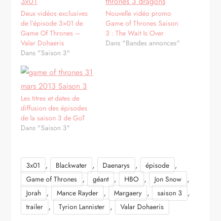
Deux vidéos exclusives
Nouvelle vidéo promo
de l’épisode 3×01 de
Game of Thrones Saison
Game Of Thrones –
3 : The Wait Is Over
Valar Dohaeris
Dans "Bandes annonces"
Dans "Saison 3"
Les titres et dates de
diffusion des épisodes
de la saison 3 de GoT
Dans "Saison 3"
,
,
,
,
3x01
Blackwater
Daenarys
épisode
,
,
,
,
Game of Thrones
géant
HBO
Jon Snow
,
,
,
,
Jorah
Mance Rayder
Margaery
saison 3
,
,
trailer
Tyrion Lannister
Valar Dohaeris