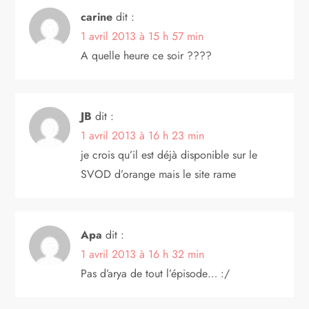
carine
dit :
n
1 avril 2013 à 15 h 57 min
d
A quelle heure ce soir ????
e
JB
dit :
l
1 avril 2013 à 16 h 23 min
’
je crois qu’il est déjà disponible sur le
SVOD d’orange mais le site rame
a
r
Apa
dit :
t
1 avril 2013 à 16 h 32 min
Pas d’arya de tout l’épisode… :/
i