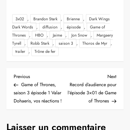
,
,
,
3x02
Brandon Stark
Brienne
Dark Wings
,
,
,
Dark Words
diffusion
épisode
Game of
,
,
,
,
Thrones
HBO
Jaime
Jon Snow
Margaery
,
,
,
,
Tyrell
Robb Stark
saison 3
Thoros de Myr
,
trailer
Trône de fer
N
Previous
Next
Previous
Next
Post
Post
Game of Thrones,
Record d’audience pour
a
saison 3 épisode 1 Valar
l’épisode 3×01 de Game
Dohaeris, vos réactions !
of Thrones
v
i
Laisser un commentaire