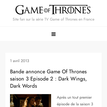
Skip
to
content
Site fan sur la série TV Game of Thrones en France
1 avril 2013
Bande annonce Game Of Thrones
saison 3 Episode 2 : Dark Wings,
Dark Words
Après un tout premier
épisode de la saison 3