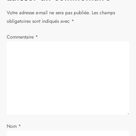
g
Votre adresse e-mail ne sera pas publiée.
Les champs
a
obligatoires sont indiqués avec
*
t
Commentaire
*
i
o
n
d
e
l
Nom
*
’