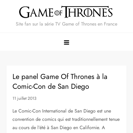
Skip
to
content
Site fan sur la série TV Game of Thrones en France
Le panel Game Of Thrones à la
Comic-Con de San Diego
11 juillet 2013
Le Comic-Con International de San Diego est une
convention de comics qui est traditionnellement tenue
au cours de l’été à San Diego en Californie. A