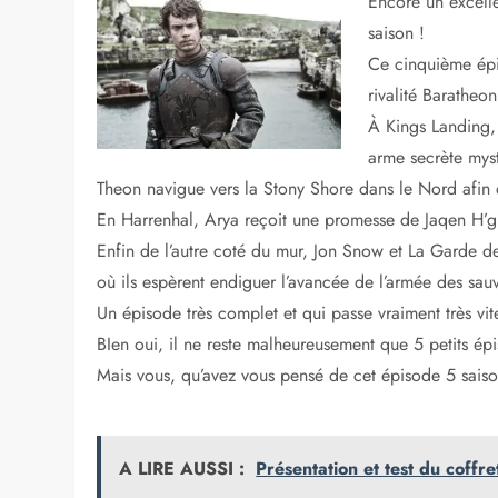
Encore un excell
saison !
Ce cinquième épis
rivalité Baratheon
À Kings Landing, 
arme secrète myst
Theon navigue vers la Stony Shore dans le Nord afin d
En Harrenhal, Arya reçoit une promesse de Jaqen H’gha
Enfin de l’autre coté du mur, Jon Snow et La Garde de 
où ils espèrent endiguer l’avancée de l’armée des sau
Un épisode très complet et qui passe vraiment très vite
BIen oui, il ne reste malheureusement que 5 petits ép
Mais vous, qu’avez vous pensé de cet épisode 5 sais
A LIRE AUSSI :
Présentation et test du coffr