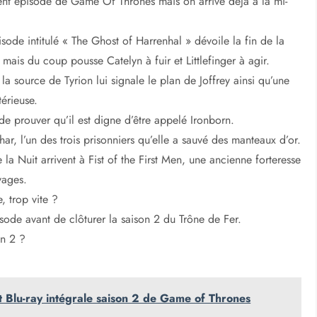
ent épisode de Game Of Thrones mais on arrive déjà à la mi-
ode intitulé « The Ghost of Harrenhal » dévoile la fin de la
 mais du coup pousse Catelyn à fuir et Littlefinger à agir.
la source de Tyrion lui signale le plan de Joffrey ainsi qu’une
érieuse.
e prouver qu’il est digne d’être appelé Ironborn.
r, l’un des trois prisonniers qu’elle a sauvé des manteaux d’or.
la Nuit arrivent à Fist of the First Men, une ancienne forteresse
vages.
, trop vite ?
isode avant de clôturer la saison 2 du Trône de Fer.
on 2 ?
et Blu-ray intégrale saison 2 de Game of Thrones