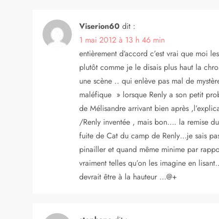
Viserion60
dit :
1 mai 2012 à 13 h 46 min
entièrement d’accord c’est vrai que moi le
plutôt comme je le disais plus haut la ch
une scène .. qui enlève pas mal de mystère
maléfique » lorsque Renly a son petit prob
de Mélisandre arrivant bien après ,l’explic
/Renly inventée , mais bon…. la remise du c
fuite de Cat du camp de Renly…je sais pas 
pinailler et quand même minime par rapport 
vraiment telles qu’on les imagine en lisan
devrait être à la hauteur …@+