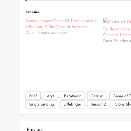
Similaire
Bande annonce Game Of Thrones saison
2 Episode 5 The Ghost of Harrenhal
Bande annonce 
Dans "Bandes annonces"
Game of Throne
Dans "Bandes 
,
,
,
,
2x05
Arya
Baratheon
Catelyn
Game of T
,
,
,
King's Landing
Littlefinger
Saison 2
Stony Sh
Previous
Previous