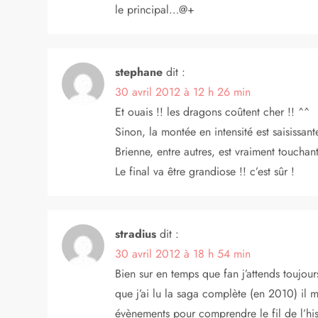
d
le principal…@+
e
stephane
dit :
l
30 avril 2012 à 12 h 26 min
’
Et ouais !! les dragons coûtent cher !! ^^
Sinon, la montée en intensité est saisissa
a
Brienne, entre autres, est vraiment touchant
Le final va être grandiose !! c’est sûr !
r
t
stradius
dit :
i
30 avril 2012 à 18 h 54 min
Bien sur en temps que fan j’attends toujou
c
que j’ai lu la saga complète (en 2010) il 
évènements pour comprendre le fil de l’h