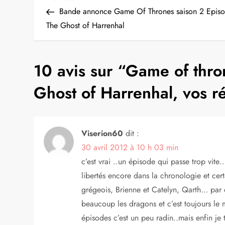
N
Post
Bande annonce Game Of Thrones saison 2 Epis
a
The Ghost of Harrenhal
v
10 avis sur “
Game of thron
i
Ghost of Harrenhal, vos ré
g
a
Viserion60
dit :
t
30 avril 2012 à 10 h 03 min
i
c’est vrai ..un épisode qui passe trop v
libertés encore dans la chronologie et cert
o
grégeois, Brienne et Catelyn, Qarth… par 
beaucoup les dragons et c’est toujours le
n
épisodes c’est un peu radin..mais enfin je 