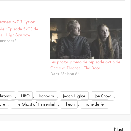
de l’Episode 5×03 de
s : High Sparrow
annonces"
Les photos promo de l’épisode 6×05 de
Game of Thrones : The Door
Dans "Saison 6"
,
,
,
,
,
hrones
HBO
Ironborn
Jaqen H'ghar
Jon Snow
,
,
,
ore
The Ghost of Harrenhal
Theon
Trône de fer
Nex
Next