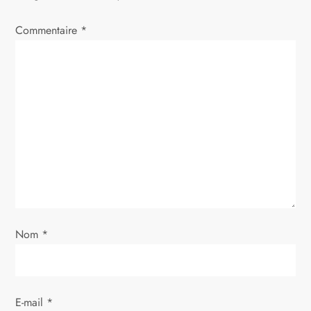
t
i
Commentaire
*
o
n
d
e
l
’
Nom
*
a
r
E-mail
*