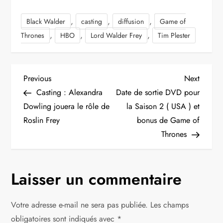
,
,
,
Black Walder
casting
diffusion
Game of
,
,
,
Thrones
HBO
Lord Walder Frey
Tim Plester
N
Previous
Next
Previous
Next
Post
Post
Casting : Alexandra
Date de sortie DVD pour
a
Dowling jouera le rôle de
la Saison 2 ( USA ) et
Roslin Frey
bonus de Game of
v
Thrones
i
g
Laisser un commentaire
a
Votre adresse e-mail ne sera pas publiée.
Les champs
obligatoires sont indiqués avec
*