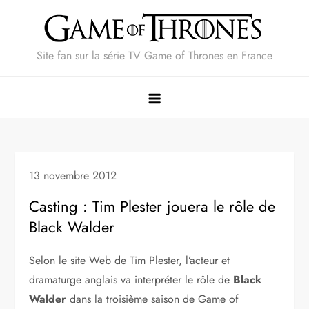
Skip
to
content
Site fan sur la série TV Game of Thrones en France
13 novembre 2012
Casting : Tim Plester jouera le rôle de
Black Walder
Selon le site Web de Tim Plester, l’acteur et
dramaturge anglais va interpréter le rôle de
Black
Walder
dans la troisième saison de Game of