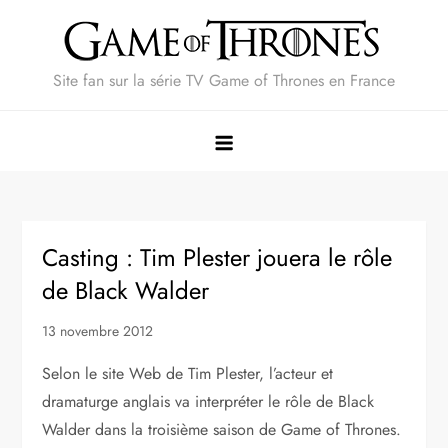
Skip
to
content
Site fan sur la série TV Game of Thrones en France
Casting : Tim Plester jouera le rôle
de Black Walder
13 novembre 2012
Selon le site Web de Tim Plester, l’acteur et
dramaturge anglais va interpréter le rôle de Black
Walder dans la troisième saison de Game of Thrones.