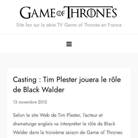
Skip
to
content
Site fan sur la série TV Game of Thrones en France
Casting : Tim Plester jouera le rôle
de Black Walder
13 novembre 2012
Selon le site Web de Tim Plester, l’acteur et
dramaturge anglais va interpréter le rôle de Black
Walder dans la troisième saison de Game of Thrones.