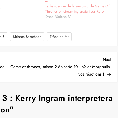
La bande-son de la saison 3 de Game Of
"
Thrones en streaming gratuit sur Rdio
Dans "Saison 3"
,
,
n 3
Shireen Baratheon
Trône de fer
Nex
Next
Post
ode
Game of thrones, saison 2 épisode 10 : Valar Morghulis,
vos réactions !
 3 : Kerry Ingram interpretera
eon
”