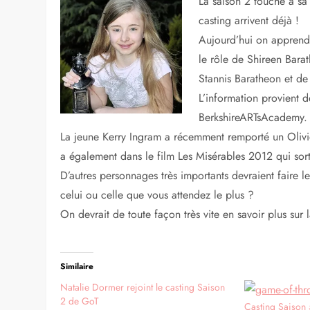
La saison 2 touche à sa 
casting arrivent déjà !
Aujourd’hui on apprend q
le rôle de Shireen Barat
Stannis Baratheon et de 
L’information provient d
BerkshireARTsAcademy.
La jeune Kerry Ingram a récemment remporté un Oliv
a également dans le film Les Misérables 2012 qui sort
D’autres personnages très importants devraient faire 
celui ou celle que vous attendez le plus ?
On devrait de toute façon très vite en savoir plus sur l
Similaire
Natalie Dormer rejoint le casting Saison
2 de GoT
Casting Saison 5