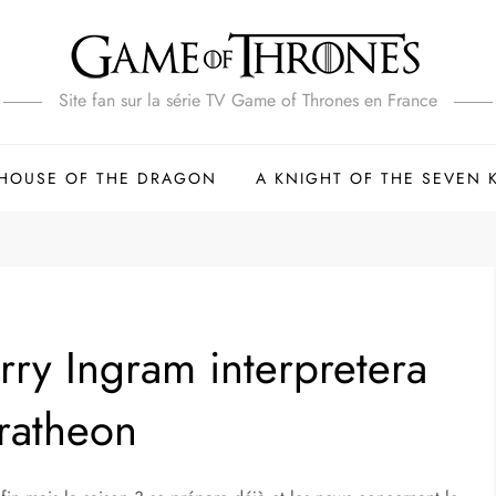
Site fan sur la série TV Game of Thrones en France
HOUSE OF THE DRAGON
A KNIGHT OF THE SEVEN
rry Ingram interpretera
aratheon