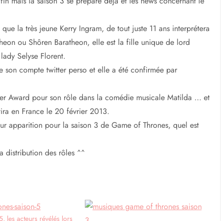
fin mais la saison 3 se prépare déjà et les news concernant le
ue la très jeune Kerry Ingram, de tout juste 11 ans interprétera
heon ou Shôren Baratheon, elle est la fille unique de lord
lady Selyse Florent.
e son compte twitter perso et elle a été confirmée par
ier Award pour son rôle dans la comédie musicale Matilda … et
ira en France le 20 février 2013.
leur apparition pour la saison 3 de Game of Thrones, quel est
a distribution des rôles ^^
, les acteurs révélés lors