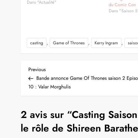
Dans "Actualité"
du Comic Con
Dans "Saison 5
,
,
,
casting
Game of Thrones
Kerry Ingram
saiso
N
Previous
Previous
Post
Bande annonce Game Of Thrones saison 2 Epis
a
10 : Valar Morghulis
v
2 avis sur “
Casting Saison
i
le rôle de Shireen Barath
g