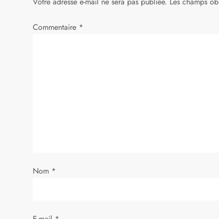
Votre adresse e-mail ne sera pas publiée.
Les champs obl
r
Commentaire
*
t
i
c
l
e
Nom
*
E-mail
*