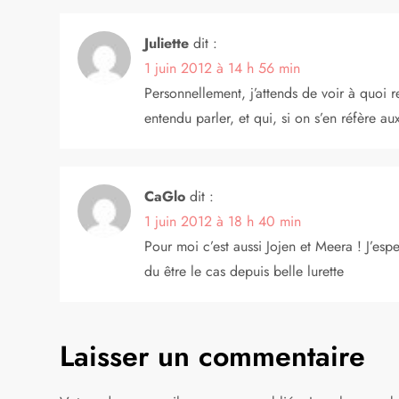
a
Juliette
dit :
t
1 juin 2012 à 14 h 56 min
i
Personnellement, j’attends de voir à quoi
entendu parler, et qui, si on s’en réfère a
o
n
CaGlo
dit :
d
1 juin 2012 à 18 h 40 min
Pour moi c’est aussi Jojen et Meera ! J’esper
e
du être le cas depuis belle lurette
l
’
Laisser un commentaire
a