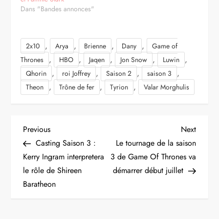
Dans "Bandes annonces"
,
,
,
,
2x10
Arya
Brienne
Dany
Game of
,
,
,
,
,
Thrones
HBO
Jaqen
Jon Snow
Luwin
,
,
,
,
Qhorin
roi Joffrey
Saison 2
saison 3
,
,
,
Theon
Trône de fer
Tyrion
Valar Morghulis
N
Previous
Next
Previous
Next
Post
Post
Casting Saison 3 :
Le tournage de la saison
a
Kerry Ingram interpretera
3 de Game Of Thrones va
le rôle de Shireen
démarrer début juillet
v
Baratheon
i