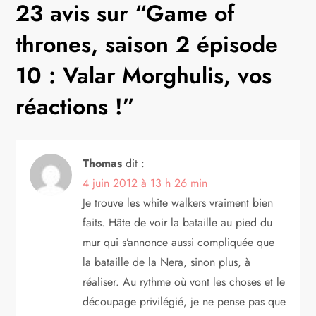
g
23 avis sur “
Game of
a
thrones, saison 2 épisode
t
10 : Valar Morghulis, vos
réactions !
”
i
o
Thomas
dit :
n
4 juin 2012 à 13 h 26 min
d
Je trouve les white walkers vraiment bien
faits. Hâte de voir la bataille au pied du
e
mur qui s’annonce aussi compliquée que
la bataille de la Nera, sinon plus, à
l
réaliser. Au rythme où vont les choses et le
’
découpage privilégié, je ne pense pas que