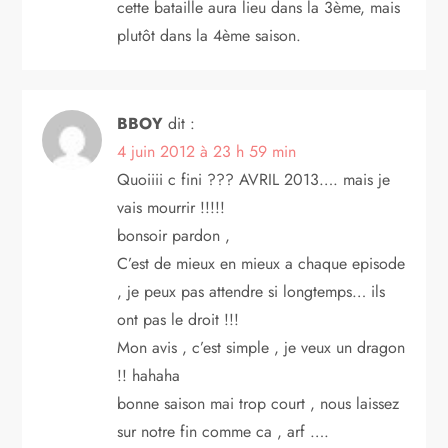
cette bataille aura lieu dans la 3ème, mais
a
plutôt dans la 4ème saison.
r
t
BBOY
dit :
4 juin 2012 à 23 h 59 min
i
Quoiiii c fini ??? AVRIL 2013…. mais je
vais mourrir !!!!!
c
bonsoir pardon ,
l
C’est de mieux en mieux a chaque episode
, je peux pas attendre si longtemps… ils
e
ont pas le droit !!!
Mon avis , c’est simple , je veux un dragon
!! hahaha
bonne saison mai trop court , nous laissez
sur notre fin comme ca , arf ….