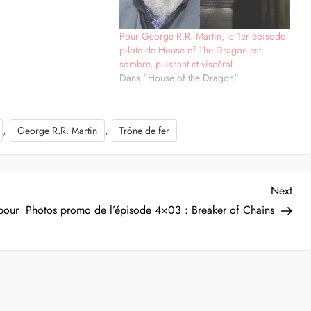
Pour George R.R. Martin, le 1er épisode
pilote de House of The Dragon est
sombre, puissant et viscéral
Dans "House of the Dragon"
,
,
George R.R. Martin
Trône de fer
Nex
Next
Post
pour
Photos promo de l’épisode 4×03 : Breaker of Chains