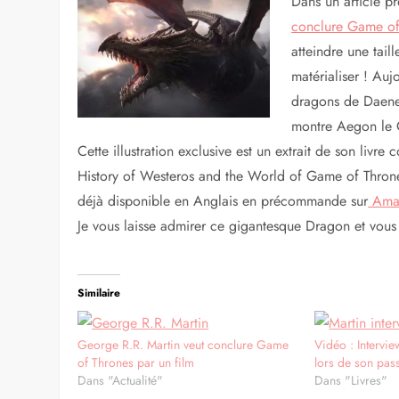
Dans un article pr
conclure Game of
atteindre une tail
matérialiser ! Auj
dragons de Daener
montre Aegon le 
Cette illustration exclusive est un extrait de son livr
History of Westeros and the World of Game of Thrones.
déjà disponible en Anglais en précommande sur
Ama
Je vous laisse admirer ce gigantesque Dragon et vou
Similaire
George R.R. Martin veut conclure Game
Vidéo : Intervi
of Thrones par un film
lors de son pas
Dans "Actualité"
Dans "Livres"