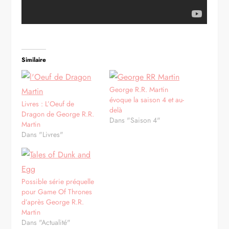
Similaire
George R.R. Martin
évoque la saison 4 et au-
Livres : L’Oeuf de
delà
Dragon de George R.R.
Dans "Saison 4"
Martin
Dans "Livres"
Possible série préquelle
pour Game Of Thrones
d’après George R.R.
Martin
Dans "Actualité"