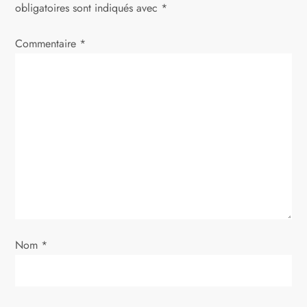
t
obligatoires sont indiqués avec
*
i
Commentaire
*
o
n
d
e
l
’
Nom
*
a
r