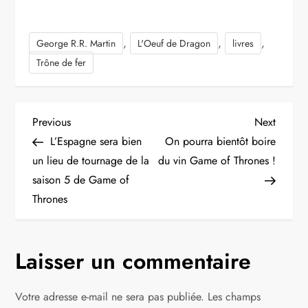
,
,
,
George R.R. Martin
L'Oeuf de Dragon
livres
Trône de fer
N
Previous
Next
Previous
Next
Post
Post
L’Espagne sera bien
On pourra bientôt boire
a
un lieu de tournage de la
du vin Game of Thrones !
saison 5 de Game of
v
Thrones
i
g
Laisser un commentaire
a
Votre adresse e-mail ne sera pas publiée.
Les champs