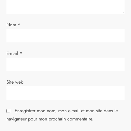
l
’
Nom
*
a
r
E-mail
*
t
i
Site web
c
l
Enregistrer mon nom, mon e-mail et mon site dans le
e
navigateur pour mon prochain commentaire.