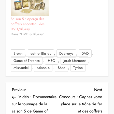
Saison 5 : Aperçu des
coffrets et contenu des
DVD/Blu-ray
Dans "DVD & Blu-ray"
,
,
,
,
Bronn
coffret Blu-ray
Daenerys
DVD
,
,
,
Game of Thrones
HBO
Jorah Mormont
,
,
,
Missandei
saison 4
Shae
Tyrion
N
Previous
Next
Previous
Next
Post
Post
Vidéo : Documentaire
Concours : Gagnez votre
a
sur le tournage de la
place sur le trône de fer
saison 5 de Game of
et des coffrets