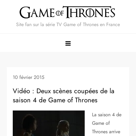
Skip
to
content
Site fan sur la série TV Game of Thrones en France
10 février 2015
Vidéo : Deux scènes coupées de la
saison 4 de Game of Thrones
La saison 4 de
Game of
Thrones arrive