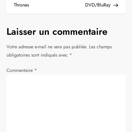
v
Thrones
DVD/BluRay
i
g
Laisser un commentaire
a
Votre adresse e-mail ne sera pas publiée.
Les champs
t
obligatoires sont indiqués avec
*
i
Commentaire
*
o
n
d
e