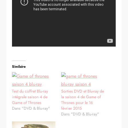
Similaire
Test du coffret Blu-ray
Sorties DVD et Blu-ray de
intégrale saison 4 de
la saison 4 de Game of
Game of Thrones
Thrones pour le 16
Dans "DVD & Blu-ray"
février 2015
Dans "DVD & Blu-ray"