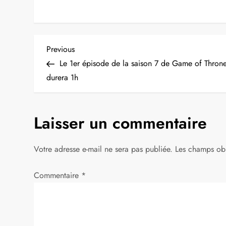
N
Previous
Previous
Post
Le 1er épisode de la saison 7 de Game of Thron
a
durera 1h
v
Laisser un commentaire
i
g
Votre adresse e-mail ne sera pas publiée.
Les champs obl
a
Commentaire
*
t
i