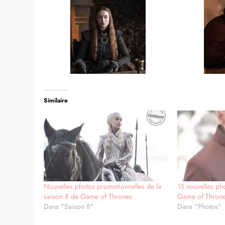
Similaire
Nouvelles photos promotionnelles de la
15 nouvelles ph
saison 8 de Game of Thrones
Game of Thron
Dans "Saison 8"
Dans "Photos"