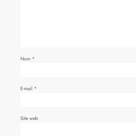
o
n
d
e
Nom
*
l
’
E-mail
*
a
r
Site web
t