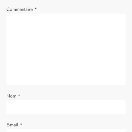
i
Commentaire
*
o
n
d
e
l
’
Nom
*
a
r
E-mail
*