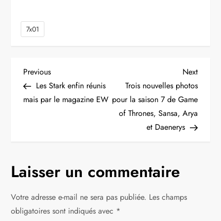
7x01
N
Previous
Next
Previous
Next
Post
Post
Les Stark enfin réunis
Trois nouvelles photos
a
mais par le magazine EW
pour la saison 7 de Game
of Thrones, Sansa, Arya
v
et Daenerys
i
g
Laisser un commentaire
a
Votre adresse e-mail ne sera pas publiée.
Les champs
t
obligatoires sont indiqués avec
*