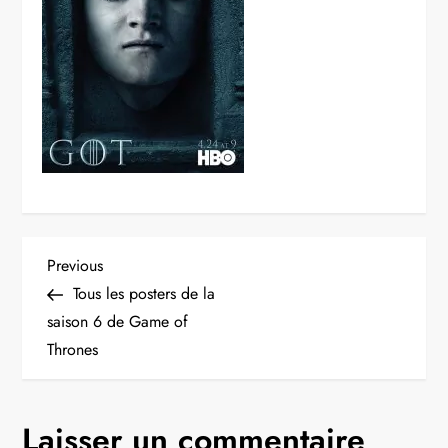
N
Previous
Previous
Post
Tous les posters de la
a
saison 6 de Game of
Thrones
v
i
Laisser un commentaire