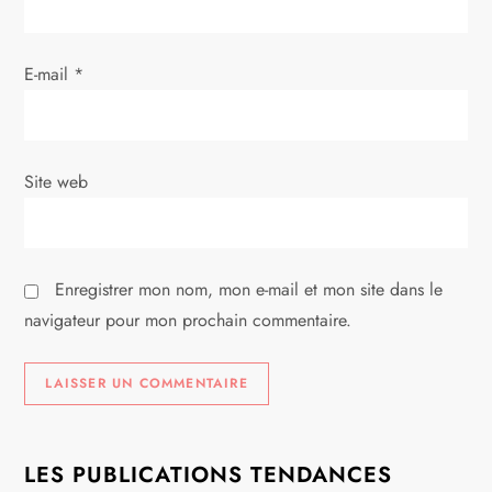
a
E-mail
*
r
t
i
Site web
c
l
Enregistrer mon nom, mon e-mail et mon site dans le
navigateur pour mon prochain commentaire.
e
LES PUBLICATIONS TENDANCES