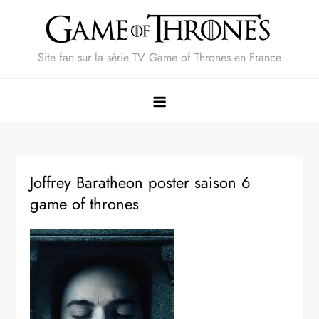
Skip
to
content
Site fan sur la série TV Game of Thrones en France
Joffrey Baratheon poster saison 6
game of thrones