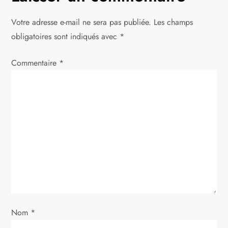
g
Votre adresse e-mail ne sera pas publiée.
Les champs
a
obligatoires sont indiqués avec
*
t
Commentaire
*
i
o
n
d
e
l
Nom
*
’