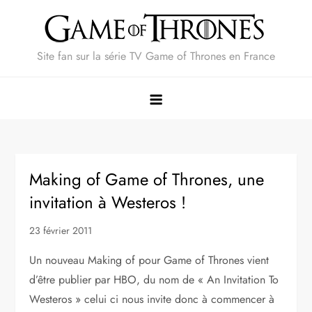
Skip
to
content
Site fan sur la série TV Game of Thrones en France
Making of Game of Thrones, une
invitation à Westeros !
23 février 2011
Un nouveau Making of pour Game of Thrones vient
d’être publier par HBO, du nom de « An Invitation To
Westeros » celui ci nous invite donc à commencer à