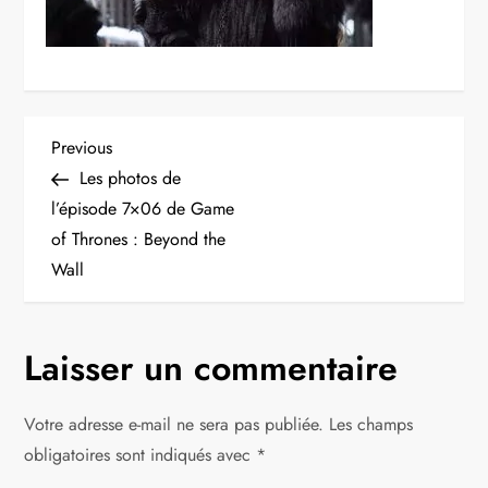
N
Previous
Previous
Post
Les photos de
a
l’épisode 7×06 de Game
of Thrones : Beyond the
v
Wall
i
g
Laisser un commentaire
a
Votre adresse e-mail ne sera pas publiée.
Les champs
t
obligatoires sont indiqués avec
*