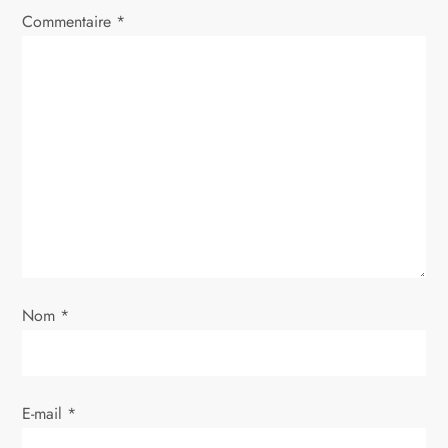
i
Commentaire
*
o
n
d
e
l
’
Nom
*
a
r
E-mail
*