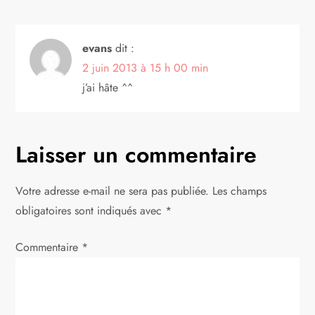
n
evans
dit :
d
2 juin 2013 à 15 h 00 min
e
j’ai hâte ^^
l
Laisser un commentaire
’
a
Votre adresse e-mail ne sera pas publiée.
Les champs
obligatoires sont indiqués avec
*
r
Commentaire
*
t
i