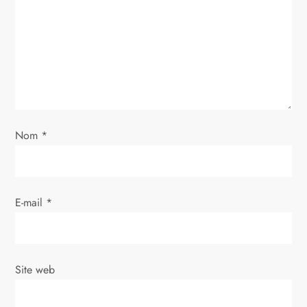
c
l
e
Nom
*
E-mail
*
Site web