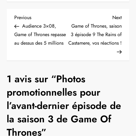
N
Previous
Next
Previous
Next
Post
Post
Audience 3×08,
Game of Thrones, saison
a
Game of Thrones repasse
3 épisode 9 The Rains of
au dessus des 5 millions
Castamere, vos réactions !
v
i
g
1 avis sur “
Photos
a
promotionnelles pour
t
l’avant-dernier épisode de
la saison 3 de Game Of
i
Thrones
”
o