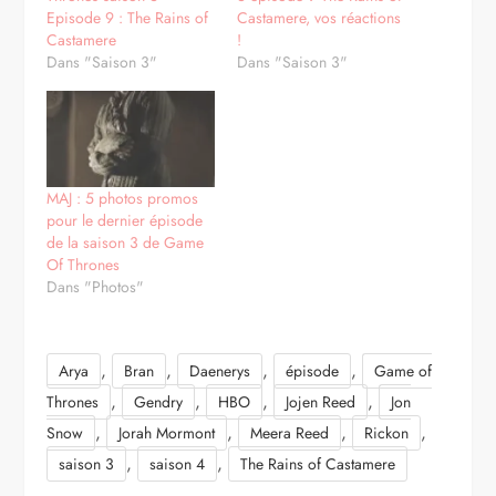
Episode 9 : The Rains of
Castamere, vos réactions
Castamere
!
Dans "Saison 3"
Dans "Saison 3"
MAJ : 5 photos promos
pour le dernier épisode
de la saison 3 de Game
Of Thrones
Dans "Photos"
,
,
,
,
Arya
Bran
Daenerys
épisode
Game of
,
,
,
,
Thrones
Gendry
HBO
Jojen Reed
Jon
,
,
,
,
Snow
Jorah Mormont
Meera Reed
Rickon
,
,
saison 3
saison 4
The Rains of Castamere