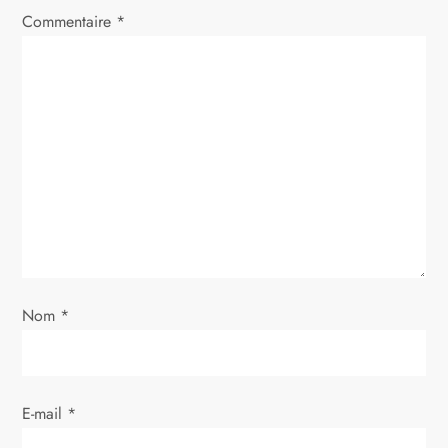
i
Commentaire
*
o
n
d
e
l
’
Nom
*
a
r
E-mail
*