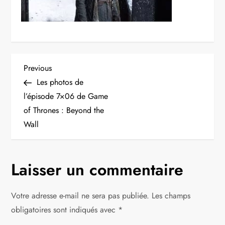
N
Previous
Previous
Post
Les photos de
a
l’épisode 7×06 de Game
of Thrones : Beyond the
v
Wall
i
g
Laisser un commentaire
a
Votre adresse e-mail ne sera pas publiée.
Les champs
t
obligatoires sont indiqués avec
*