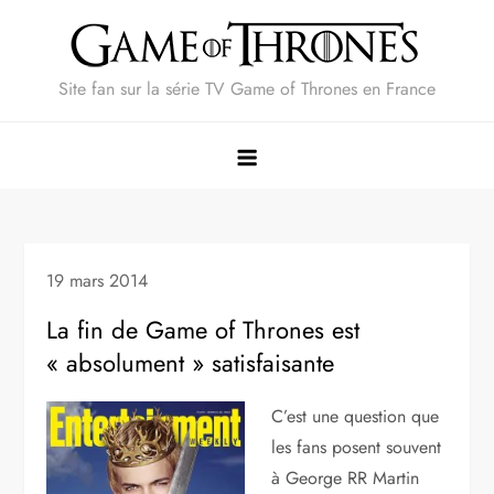
Skip
to
content
Site fan sur la série TV Game of Thrones en France
19 mars 2014
La fin de Game of Thrones est
« absolument » satisfaisante
C’est une question que
les fans posent souvent
à George RR Martin