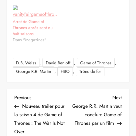
Arret de Game of
Thrones après sept ou
huit saisons
Dans "Magazines"
,
,
,
D.B. Weiss
David Benioff
Game of Thrones
,
,
George R.R. Martin
HBO
Trône de fer
N
Previous
Next
Previous
Next
Post
Post
Nouveau trailer pour
George R.R. Martin veut
a
la saison 4 de Game of
conclure Game of
Thrones : The War Is Not
Thrones par un film
v
Over