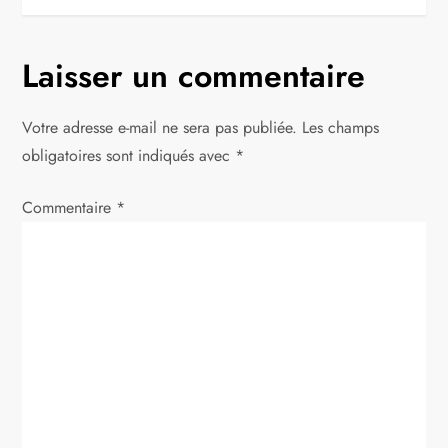
i
g
Laisser un commentaire
a
Votre adresse e-mail ne sera pas publiée.
Les champs
t
obligatoires sont indiqués avec
*
i
Commentaire
*
o
n
d
e
l