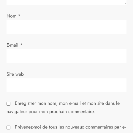
’
Nom
*
a
r
E-mail
*
t
i
Site web
c
l
Enregistrer mon nom, mon e-mail et mon site dans le
e
navigateur pour mon prochain commentaire.
Prévenez-moi de tous les nouveaux commentaires par e-