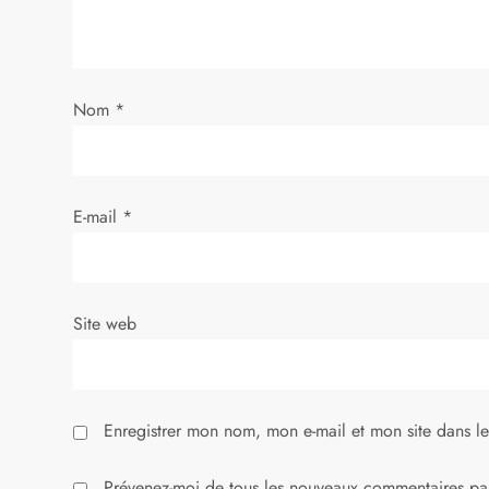
d
e
Nom
*
l
’
E-mail
*
a
r
Site web
t
i
Enregistrer mon nom, mon e-mail et mon site dans l
c
Prévenez-moi de tous les nouveaux commentaires par