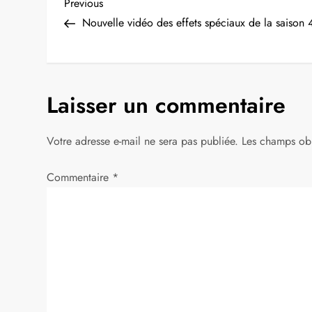
N
Previous
Previous
Post
Nouvelle vidéo des effets spéciaux de la saison 
a
v
Laisser un commentaire
i
g
Votre adresse e-mail ne sera pas publiée.
Les champs obl
a
Commentaire
*
t
i
o
n