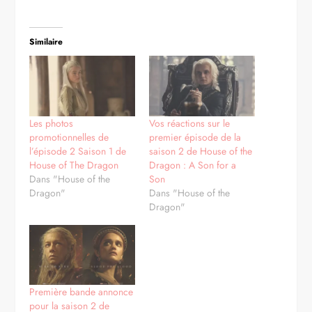
Similaire
Les photos
Vos réactions sur le
promotionnelles de
premier épisode de la
l’épisode 2 Saison 1 de
saison 2 de House of the
House of The Dragon
Dragon : A Son for a
Dans "House of the
Son
Dragon"
Dans "House of the
Dragon"
Première bande annonce
pour la saison 2 de