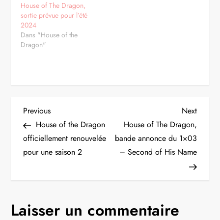
House of The Dragon,
sortie prévue pour l’été
2024
Dans "House of the
Dragon"
N
Previous
Next
Previous
Next
Post
Post
House of the Dragon
House of The Dragon,
a
officiellement renouvelée
bande annonce du 1×03
pour une saison 2
– Second of His Name
v
i
g
Laisser un commentaire