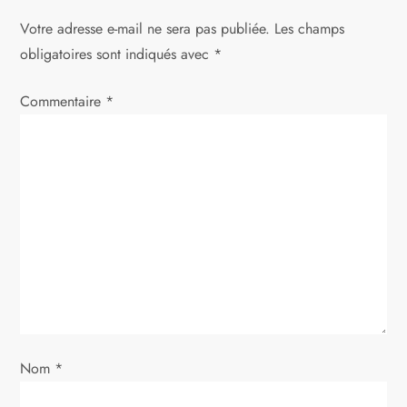
a
Votre adresse e-mail ne sera pas publiée.
Les champs
t
obligatoires sont indiqués avec
*
i
Commentaire
*
o
n
d
e
l
’
Nom
*
a