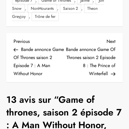
,
,
,
episode 7
Game of Thrones
Jaime
Jon
,
,
,
Snow
NonMourants
Saison 2
Theon
,
Greyjoy
Trône de fer
N
Previous
Next
Previous
Next
Post
Post
Bande annonce Game
Bande annonce Game Of
a
Of Thrones saison 2
Thrones saison 2 Episode
Episode 7 : A Man
8 : The Prince of
v
Without Honor
Winterfell
i
g
13 avis sur “
Game of
a
thrones, saison 2 épisode 7
t
: A Man Without Honor,