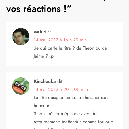
vos réactions !
”
i
o
walt
dit :
n
14 mai 2012 à 16 h 29 min
d
de qui parle le titre ? de Theon ou de
Jaime ? :p
e
l
Kinchouka
dit :
’
14 mai 2012 à 20 h 05 min
Le titre désigne Jaime, je chevalier sans
a
honneur.
Sinon, très bon épisode avec des
r
retournements inattendus comme toujours.