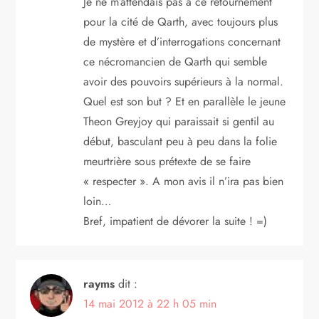
t
Je ne m’attendais pas à ce retournement
pour la cité de Qarth, avec toujours plus
i
de mystère et d’interrogations concernant
ce nécromancien de Qarth qui semble
c
avoir des pouvoirs supérieurs à la normal.
l
Quel est son but ? Et en parallèle le jeune
Theon Greyjoy qui paraissait si gentil au
e
début, basculant peu à peu dans la folie
meurtrière sous prétexte de se faire
« respecter ». A mon avis il n’ira pas bien
loin…
Bref, impatient de dévorer la suite ! =)
rayms
dit :
14 mai 2012 à 22 h 05 min