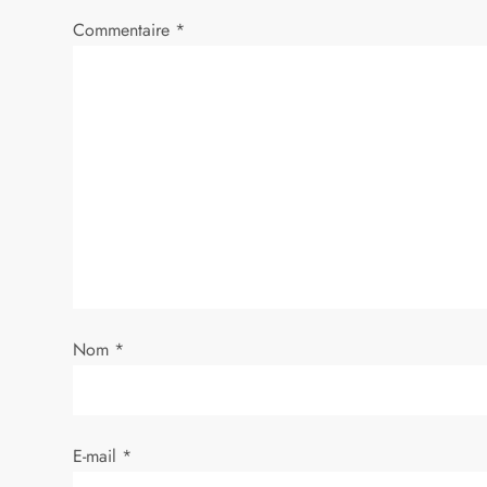
t
Commentaire
*
i
c
l
e
Nom
*
E-mail
*