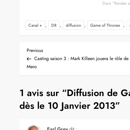
Dans "Bandes 
,
,
,
,
Canal +
D8
diffusion
Game of Thrones
N
Previous
Previous
Post
Casting saison 3 : Mark Killeen jouera le rôle de
a
Mero
v
1 avis sur “
Diffusion de G
i
dès le 10 Janvier 2013
”
g
a
Earl Grey
dit :