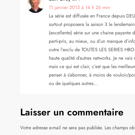
t
11 janvier 2013 à 14 h 26 min
i
La série est diffusée en France depuis DEU
surtout proposera la saison 3 le lendemain 
o
(excellente) série sur une chaine payante 
parti-pris, au mieux, ou d’un manque d’inf
n
outre l’exclu de TOUTES LES SERIES HBO, 
d
haute qualité d’autres networks. Je ne vai
mais ce qui est clair, c’est que les meilleu
e
penser à s’abonner, à moins de vouloir/pou
ou de quelques autres…
l
’
Laisser un commentaire
a
Votre adresse e-mail ne sera pas publiée.
Les champs obl
r