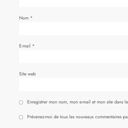
t
i
Nom
*
c
l
E-mail
*
e
Site web
Enregistrer mon nom, mon e-mail et mon site dans l
Prévenez-moi de tous les nouveaux commentaires par