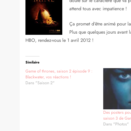
doute sur le caractère que va 
attend tous avec impatience !
Ça promet d’être animé pour la 
Plus que quelques jours avant l
HBO, rendez-vous le 1 avril 2012 !
Similaire
Game of thrones, saison 2 épisode 9 :
Blackwater, vos réactions !
Dans "Saison 2"
Des posters pou
saison 3 de Ga
Dans "Photos"