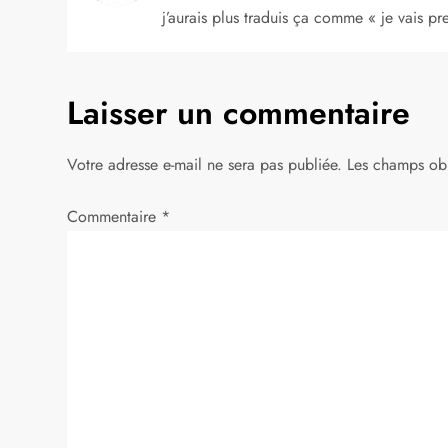
i
j’aurais plus traduis ça comme « je vais 
o
Laisser un commentaire
n
d
Votre adresse e-mail ne sera pas publiée.
Les champs obl
e
Commentaire
*
l
’
a
r