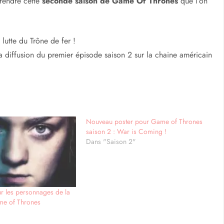
prendre cette
seconde saison de Game Of Thrones
que l’on
lutte du Trône de fer !
a diffusion du premier épisode saison 2 sur la chaine américain
Nouveau poster pour Game of Thrones
saison 2 : War is Coming !
Dans "Saison 2"
r les personnages de la
me of Thrones