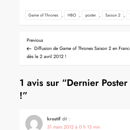
,
,
,
,
Game of Thrones
HBO
poster
Saison 2
N
Previous
Previous
Post
Diffusion de Game of Thrones Saison 2 en Franc
a
dès le 2 avril 2012 !
v
1 avis sur “
Dernier Poster 
i
!
”
g
a
krostif
dit :
t
31 mars 2012 à 0 h 13 min