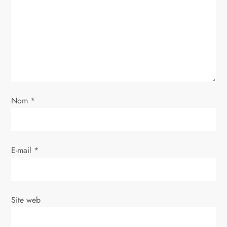
n
d
e
l
Nom
*
’
a
E-mail
*
r
t
i
Site web