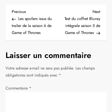
N
Previous
Next
Previous
Next
Post
Post
Les spoilers issus du
Test du coffret Blu-ray
a
trailer de la saison 6 de
intégrale saison 5 de
Game of Thrones
Game of Thrones
v
i
Laisser un commentaire
g
Votre adresse e-mail ne sera pas publiée.
Les champs
a
obligatoires sont indiqués avec
*
t
Commentaire
*
i
o