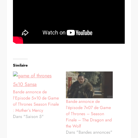
Similaire
Bande annonce de
l’Episode 5×10 de Game
Bande annonce de
of Thrones Season Finale
l’épisode 7×07 de Game
: Mother’s Mercy
of Thrones – Season
Dans "Saison 5"
Finale – The Dragon and
the Wolf
Dans "Bandes annonces"