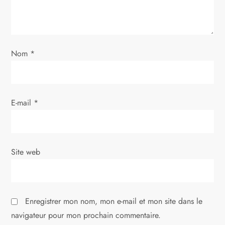
e
l
’
Nom
*
a
r
E-mail
*
t
i
Site web
c
l
Enregistrer mon nom, mon e-mail et mon site dans le
e
navigateur pour mon prochain commentaire.