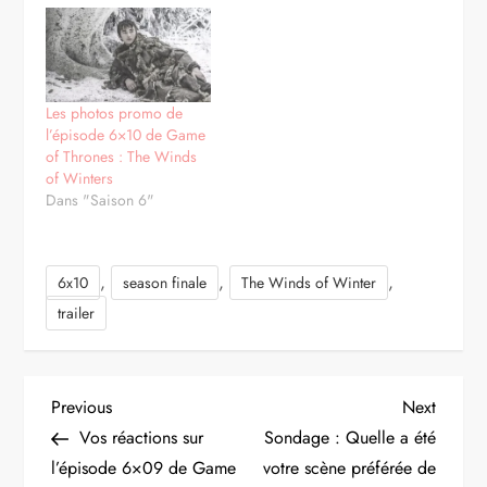
Les photos promo de
l’épisode 6×10 de Game
of Thrones : The Winds
of Winters
Dans "Saison 6"
,
,
,
6x10
season finale
The Winds of Winter
trailer
N
Previous
Next
Previous
Next
Post
Post
Vos réactions sur
Sondage : Quelle a été
a
l’épisode 6×09 de Game
votre scène préférée de