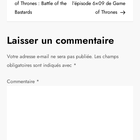
of Thrones : Battle of the
l’épisode 6×09 de Game
v
Bastards
of Thrones
i
g
Laisser un commentaire
a
Votre adresse e-mail ne sera pas publiée.
Les champs
t
obligatoires sont indiqués avec
*
i
Commentaire
*
o
n
d