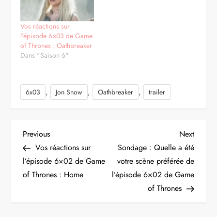
Vos réactions sur
l’épisode 6×03 de Game
of Thrones : Oathbreaker
Dans "Saison 6"
,
,
,
6x03
Jon Snow
Oathbreaker
trailer
N
Previous
Next
Previous
Next
Post
Post
Vos réactions sur
Sondage : Quelle a été
a
l’épisode 6×02 de Game
votre scène préférée de
of Thrones : Home
l’épisode 6×02 de Game
v
of Thrones
i