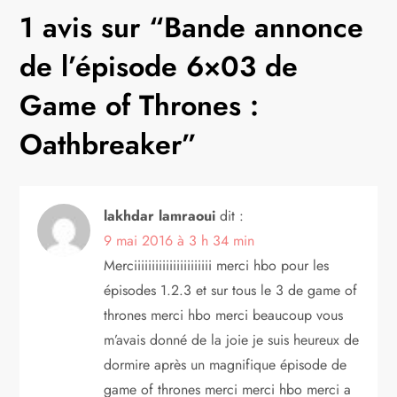
g
1 avis sur “
Bande annonce
a
de l’épisode 6×03 de
t
Game of Thrones :
Oathbreaker
”
i
o
lakhdar lamraoui
dit :
n
9 mai 2016 à 3 h 34 min
d
Merciiiiiiiiiiiiiiiiiiiiii merci hbo pour les
épisodes 1.2.3 et sur tous le 3 de game of
e
thrones merci hbo merci beaucoup vous
m’avais donné de la joie je suis heureux de
l
dormire après un magnifique épisode de
game of thrones merci merci hbo merci a