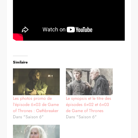
Similaire
Les photos promo de
Le synopsis et le titre des
l’épisode 6×03 de Game
épisodes 6×02 et 6×03
of Thrones : Oathbreaker
de Game of Thrones
Dans "Saison 6"
Dans "Saison 6"