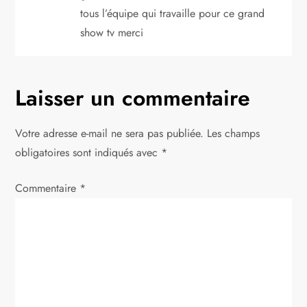
’
tous l’équipe qui travaille pour ce grand
a
show tv merci
r
t
Laisser un commentaire
i
Votre adresse e-mail ne sera pas publiée.
Les champs
obligatoires sont indiqués avec
c
*
l
Commentaire
*
e