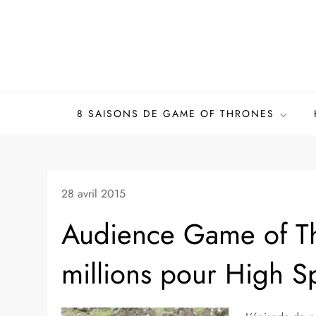
Skip
to
content
8 SAISONS DE GAME OF THRONES
28 avril 2015
Audience Game of Th
millions pour High S