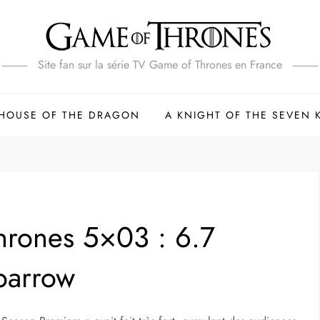
Site fan sur la série TV Game of Thrones en France
HOUSE OF THE DRAGON
A KNIGHT OF THE SEVEN
rones 5×03 : 6.7
parrow