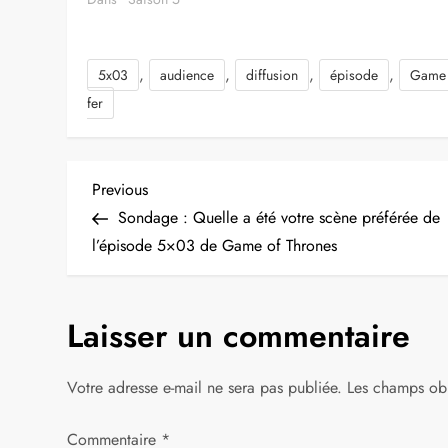
,
,
,
,
5x03
audience
diffusion
épisode
Game 
fer
N
Previous
Previous
Post
Sondage : Quelle a été votre scène préférée de
a
l’épisode 5×03 de Game of Thrones
v
Laisser un commentaire
i
g
Votre adresse e-mail ne sera pas publiée.
Les champs obl
a
Commentaire
*