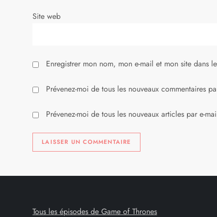
r
Site web
t
i
Enregistrer mon nom, mon e-mail et mon site dans l
c
l
Prévenez-moi de tous les nouveaux commentaires par
e
Prévenez-moi de tous les nouveaux articles par e-mai
Tous les épisodes de Game of Thrones