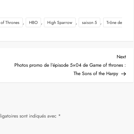
,
,
,
,
of Thrones
HBO
High Sparrow
saison 5
Trône de
Nex
Next
Post
Photos promo de l’épisode 5×04 de Game of thrones :
The Sons of the Harpy
igatoires sont indiqués avec
*