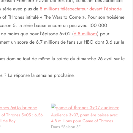
 Season Premiere » avait fait très fort, cumulant des audiences
a série avec plus de
8 millions téléspectateur devant l’épisode
of THrones intitulé « The Wars to Come ». Pour son troisième
saison 5, la série baisse encore un peu avec 100 000
s de moins que pour l’épisode 5×02 (
6.8 millions
) pour
lement un score de 6.7 millions de fans sur HBO dont 3.6 sur la
nes domine tout de même la soirée du dimanche 26 avril sur le
ces ? La réponse la semaine prochaine.
of Thrones 5×05 : 6.56
Audience 3×07, première baisse avec
ll the Boy
4,8 millions pour Game of Thrones
"
Dans "Saison 3"