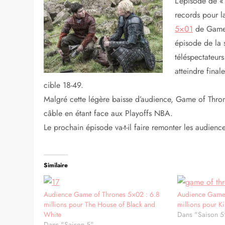
L’épisode de «
records pour l
5×01
de Game 
épisode de la 
téléspectateur
atteindre fina
cible 18-49.
Malgré cette légère baisse d’audience, Game of Thro
câble en étant face aux Playoffs NBA.
Le prochain épisode va-t-il faire remonter les audien
Similaire
Audience Game of Thrones 5×02 : 6.8
Audience Game 
millions pour The House of Black and
millions pour Ki
White
Dans "Saison 5
Dans "Saison 5"