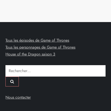
a
page
g
i
n
Tous les épisodes de Game of Thrones
Tous les personnages de Game of Thrones
a
House of the Dragon saison 3
t
Rechercher :
i
o
n
Nous contacter
d