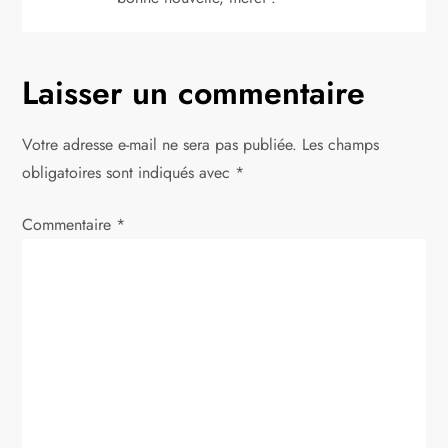
n
d
Laisser un commentaire
e
Votre adresse e-mail ne sera pas publiée.
Les champs
l
obligatoires sont indiqués avec
*
’
Commentaire
*
a
r
t
i