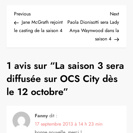
N
Previous
Next
Previous
Next
Post
Post
Jane McGrath rejoint
Paola Dionisotti sera Lady
a
le casting de la saison 4
Anya Waynwood dans la
saison 4
v
i
1 avis sur “
La saison 3 sera
g
diffusée sur OCS City dès
a
le 12 octobre
”
t
i
Fanny
dit :
17 septembre 2013 à 14 h 23 min
o
bonne nouvelle, merci !