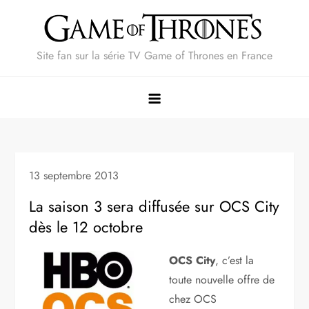
Skip
to
content
Site fan sur la série TV Game of Thrones en France
13 septembre 2013
La saison 3 sera diffusée sur OCS City
dès le 12 octobre
OCS City
, c’est la
toute nouvelle offre de
chez OCS