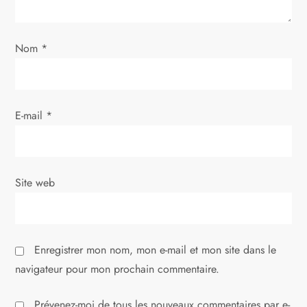
c
l
Nom
*
e
E-mail
*
Site web
Enregistrer mon nom, mon e-mail et mon site dans le
navigateur pour mon prochain commentaire.
Prévenez-moi de tous les nouveaux commentaires par e-