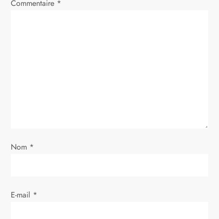
Commentaire
*
i
o
n
d
e
l
Nom
*
’
a
E-mail
*
r