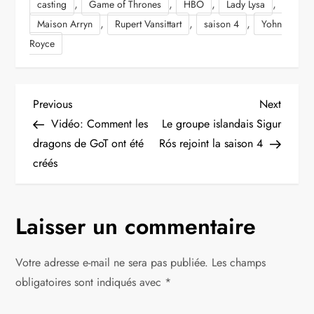
,
,
,
,
casting
Game of Thrones
HBO
Lady Lysa
,
,
,
Maison Arryn
Rupert Vansittart
saison 4
Yohn
Royce
N
Previous
Next
Previous
Next
Post
Post
Vidéo: Comment les
Le groupe islandais Sigur
a
dragons de GoT ont été
Rós rejoint la saison 4
créés
v
i
Laisser un commentaire
g
Votre adresse e-mail ne sera pas publiée.
Les champs
a
obligatoires sont indiqués avec
*
t