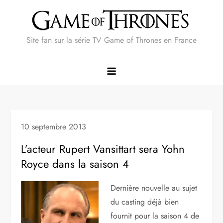
Skip
to
content
Site fan sur la série TV Game of Thrones en France
10 septembre 2013
L’acteur Rupert Vansittart sera Yohn
Royce dans la saison 4
Dernière nouvelle au sujet
du casting déjà bien
fournit pour la saison 4 de