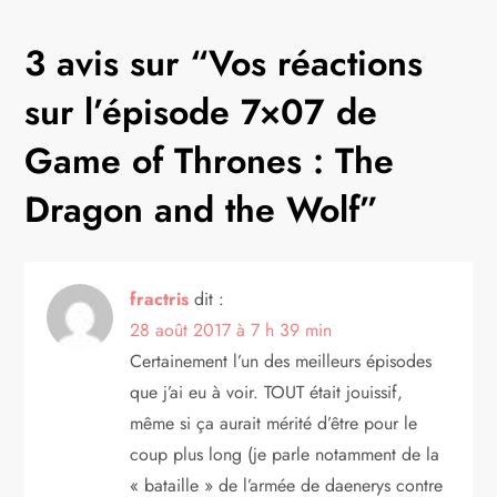
i
g
3 avis sur “
Vos réactions
a
sur l’épisode 7×07 de
t
Game of Thrones : The
Dragon and the Wolf
”
i
o
fractris
dit :
n
28 août 2017 à 7 h 39 min
d
Certainement l’un des meilleurs épisodes
que j’ai eu à voir. TOUT était jouissif,
e
même si ça aurait mérité d’être pour le
coup plus long (je parle notamment de la
l
« bataille » de l’armée de daenerys contre