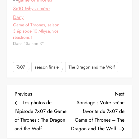
Game of Thrones, saison
3 épisode 10 Mhysa, vos
réactions !
Dans "Saison 3"
,
,
7x07
season finale
The Dragon and the Wolf
N
Previous
Next
Previous
Next
Post
Post
Les photos de
Sondage : Votre scène
a
l’épisode 7×07 de Game
favorite du 7×07 de
of Thrones : The Dragon
Game of Thrones – The
v
and the Wolf
Dragon and The Wolf