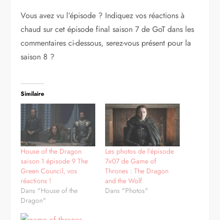
Vous avez vu l’épisode ? Indiquez vos réactions à
chaud sur cet épisode final saison 7 de GoT dans les
commentaires ci-dessous, serez-vous présent pour la
saison 8 ?
Similaire
House of the Dragon
Les photos de l’épisode
saison 1 épisode 9 The
7×07 de Game of
Green Council, vos
Thrones : The Dragon
réactions !
and the Wolf
Dans "House of the
Dans "Photos"
Dragon"