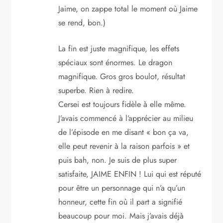
’
Jaime, on zappe total le moment où Jaime
se rend, bon.)
a
La fin est juste magnifique, les effets
r
spéciaux sont énormes. Le dragon
magnifique. Gros gros boulot, résultat
t
superbe. Rien à redire.
i
Cersei est toujours fidèle à elle même.
J’avais commencé à l’apprécier au milieu
c
de l’épisode en me disant « bon ça va,
elle peut revenir à la raison parfois » et
l
puis bah, non. Je suis de plus super
e
satisfaite, JAIME ENFIN ! Lui qui est réputé
pour être un personnage qui n’a qu’un
honneur, cette fin où il part a signifié
beaucoup pour moi. Mais j’avais déjà