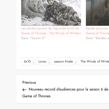
Les photos promo de l’épisode 6×10 de
Bande annonce 
Game of Thrones : The Winds of Winters
Game of Throne
Dans "Saison 6"
Dans "Bandes 
,
,
,
6x10
Loras
season finale
The Winds of Wint
N
Previous
Previous
Post
Nouveau record d’audiences pour la saison 6 de
a
Game of Thrones
v