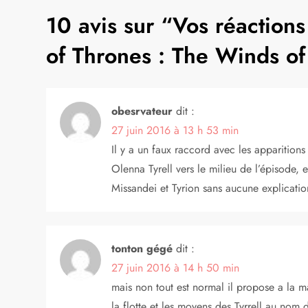
10 avis sur “
Vos réaction
i
of Thrones : The Winds of
g
a
obesrvateur
dit :
t
27 juin 2016 à 13 h 53 min
i
Il y a un faux raccord avec les apparition
Olenna Tyrell vers le milieu de l’épisode, 
o
Missandei et Tyrion sans aucune explicatio
n
d
tonton gégé
dit :
27 juin 2016 à 14 h 50 min
e
mais non tout est normal il propose a la mai
la flotte et les moyens des Tyrrell au nom d