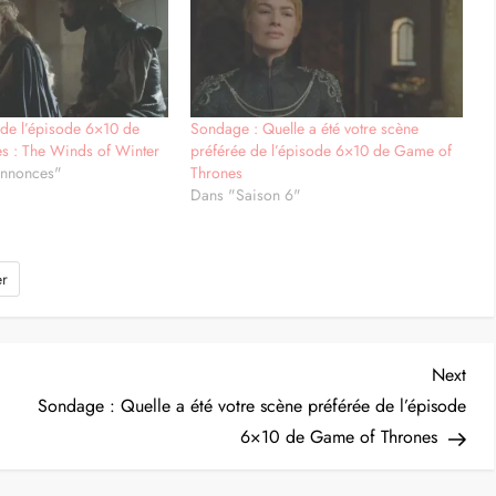
de l’épisode 6×10 de
Sondage : Quelle a été votre scène
s : The Winds of Winter
préférée de l’épisode 6×10 de Game of
annonces"
Thrones
Dans "Saison 6"
er
Nex
Next
Post
Sondage : Quelle a été votre scène préférée de l’épisode
6×10 de Game of Thrones