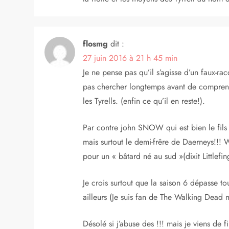
l
’
flosmg
dit :
a
27 juin 2016 à 21 h 45 min
Je ne pense pas qu’il s’agisse d’un faux-rac
r
pas chercher longtemps avant de compren
t
les Tyrells. (enfin ce qu’il en reste!).
i
Par contre john SNOW qui est bien le fils
mais surtout le demi-frêre de Daerneys!!! W
c
pour un « bâtard né au sud »(dixit Littlefin
l
Je crois surtout que la saison 6 dépasse to
e
ailleurs (Je suis fan de The Walking Dead m
Désolé si j’abuse des !!! mais je viens de