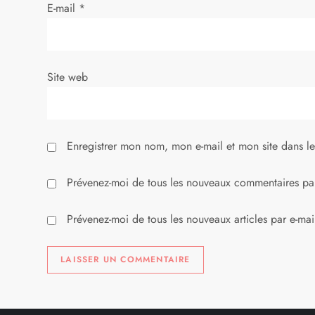
E-mail
*
a
r
Site web
t
i
Enregistrer mon nom, mon e-mail et mon site dans l
c
l
Prévenez-moi de tous les nouveaux commentaires par
e
Prévenez-moi de tous les nouveaux articles par e-mai