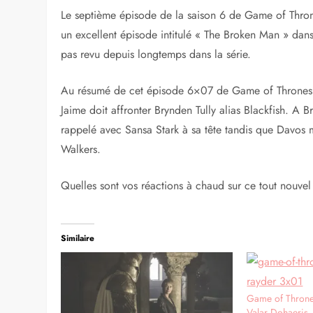
Le septième épisode de la saison 6 de Game of Throne
un excellent épisode intitulé « The Broken Man » dans
pas revu depuis longtemps dans la série.
Au résumé de cet épisode 6×07 de Game of Thrones, o
Jaime doit affronter Brynden Tully alias Blackfish. A 
rappelé avec Sansa Stark à sa tête tandis que Davos
Walkers.
Quelles sont vos réactions à chaud sur ce tout nouv
Similaire
Game of Throne
Valar Dohaeris, 