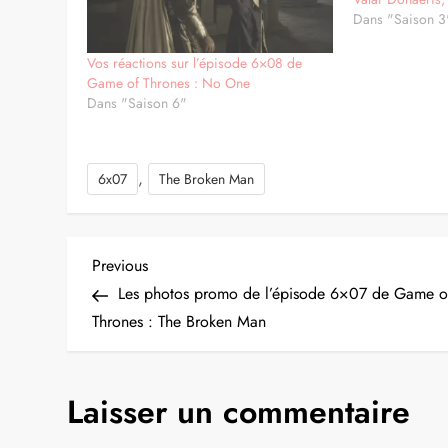
Dans "Saison 3
Vos réactions sur l’épisode 6×08 de
Game of Thrones : No One
Dans "Saison 6"
,
6x07
The Broken Man
N
Previous
Previous
Post
Les photos promo de l’épisode 6×07 de Game o
a
Thrones : The Broken Man
v
Laisser un commentaire
i