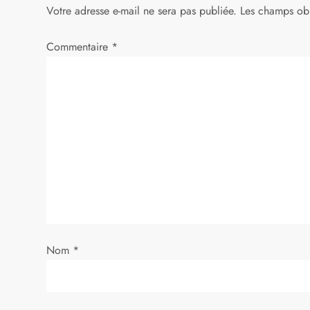
g
Votre adresse e-mail ne sera pas publiée.
Les champs obl
a
Commentaire
*
t
i
o
n
d
e
Nom
*
l
’