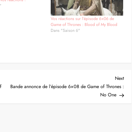
"
Vos réactions sur l’épisode 6×06 de
Game of Thrones : Blood of My Blood
Dans "Saison 6"
Nex
Next
Post
f
Bande annonce de l’épisode 6×08 de Game of Thrones :
No One