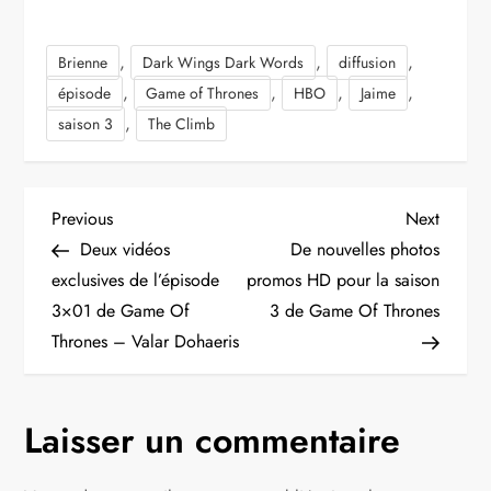
,
,
,
Brienne
Dark Wings Dark Words
diffusion
,
,
,
,
épisode
Game of Thrones
HBO
Jaime
,
saison 3
The Climb
N
Previous
Next
Previous
Next
Post
Post
Deux vidéos
De nouvelles photos
a
exclusives de l’épisode
promos HD pour la saison
3×01 de Game Of
3 de Game Of Thrones
v
Thrones – Valar Dohaeris
i
g
Laisser un commentaire
a