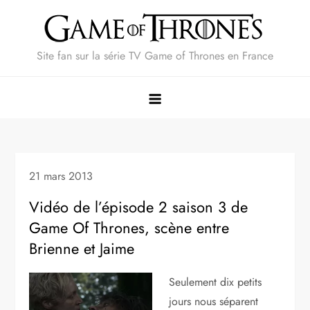
Skip
to
content
Site fan sur la série TV Game of Thrones en France
21 mars 2013
Vidéo de l’épisode 2 saison 3 de
Game Of Thrones, scène entre
Brienne et Jaime
Seulement dix petits
jours nous séparent