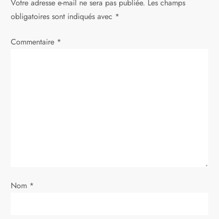
Votre adresse e-mail ne sera pas publiée.
Les champs
t
obligatoires sont indiqués avec
*
i
Commentaire
*
o
n
d
e
l
’
Nom
*
a