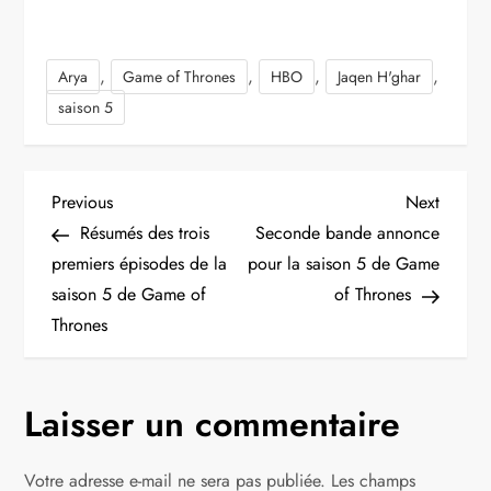
,
,
,
,
Arya
Game of Thrones
HBO
Jaqen H'ghar
saison 5
N
Previous
Next
Previous
Next
Post
Post
Résumés des trois
Seconde bande annonce
a
premiers épisodes de la
pour la saison 5 de Game
saison 5 de Game of
of Thrones
v
Thrones
i
g
Laisser un commentaire
a
Votre adresse e-mail ne sera pas publiée.
Les champs