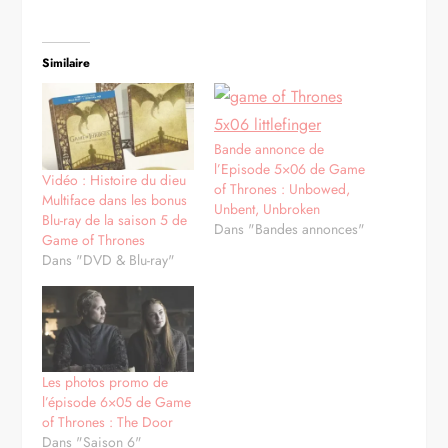
Similaire
Bande annonce de
l’Episode 5×06 de Game
Vidéo : Histoire du dieu
of Thrones : Unbowed,
Multiface dans les bonus
Unbent, Unbroken
Blu-ray de la saison 5 de
Dans "Bandes annonces"
Game of Thrones
Dans "DVD & Blu-ray"
Les photos promo de
l’épisode 6×05 de Game
of Thrones : The Door
Dans "Saison 6"