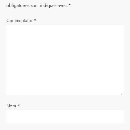
t
obligatoires sont indiqués avec
*
i
Commentaire
*
o
n
d
e
l
’
Nom
*
a