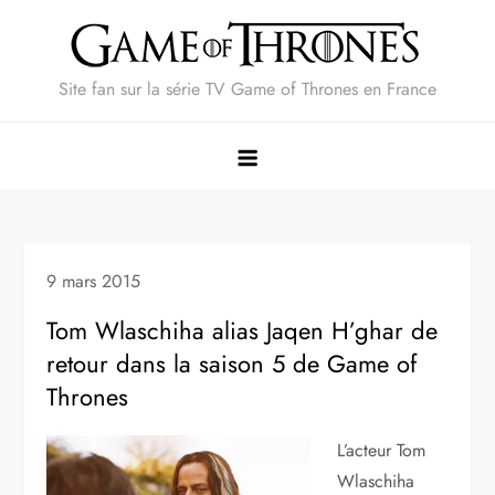
Skip
to
content
Site fan sur la série TV Game of Thrones en France
9 mars 2015
Tom Wlaschiha alias Jaqen H’ghar de
retour dans la saison 5 de Game of
Thrones
L’acteur Tom
Wlaschiha