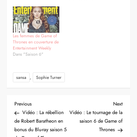
Les femmes de Game of
Thrones en couverture de
Entertainment Weekly
Dans "Saison 6"
,
sansa
Sophie Turner
N
Previous
Next
Previous
Next
Post
Post
Vidéo : La rébellion
Vidéo : Le tournage de la
a
de Robert Baratheon en
saison 6 de Game of
bonus du Blu-ray saison 5
Thrones
v