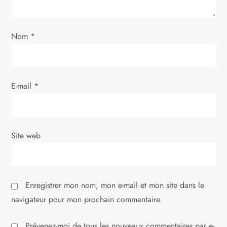
l
’
Nom
*
a
r
E-mail
*
t
i
Site web
c
l
Enregistrer mon nom, mon e-mail et mon site dans le
e
navigateur pour mon prochain commentaire.
Prévenez-moi de tous les nouveaux commentaires par e-