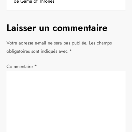
de Game of Thrones
i
g
Laisser un commentaire
a
Votre adresse e-mail ne sera pas publiée.
Les champs
t
obligatoires sont indiqués avec
*
i
Commentaire
*
o
n
d
e