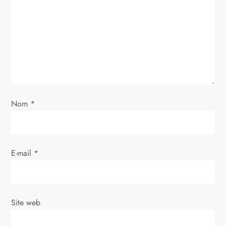
n
d
e
l
’
Nom
*
a
r
E-mail
*
t
i
Site web
c