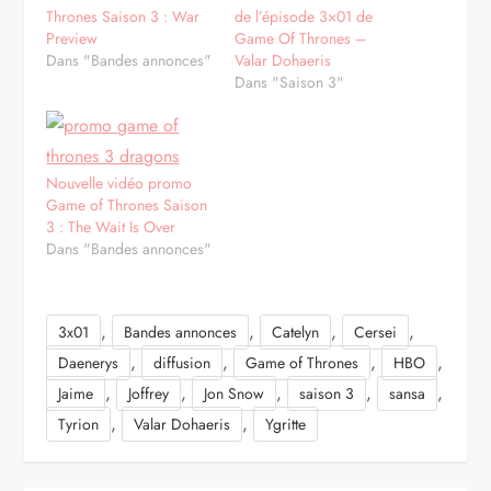
Thrones Saison 3 : War
de l’épisode 3×01 de
Preview
Game Of Thrones –
Dans "Bandes annonces"
Valar Dohaeris
Dans "Saison 3"
Nouvelle vidéo promo
Game of Thrones Saison
3 : The Wait Is Over
Dans "Bandes annonces"
,
,
,
,
3x01
Bandes annonces
Catelyn
Cersei
,
,
,
,
Daenerys
diffusion
Game of Thrones
HBO
,
,
,
,
,
Jaime
Joffrey
Jon Snow
saison 3
sansa
,
,
Tyrion
Valar Dohaeris
Ygritte