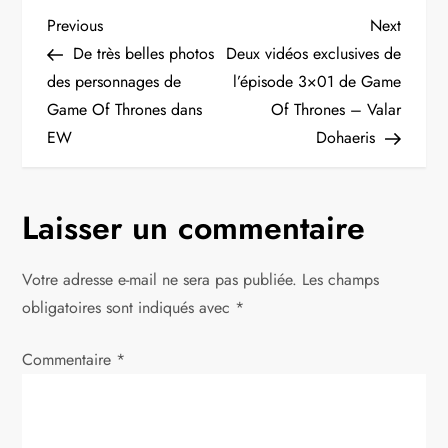
N
Previous
Next
Previous
Next
Post
Post
De très belles photos
Deux vidéos exclusives de
a
des personnages de
l’épisode 3×01 de Game
Game Of Thrones dans
Of Thrones – Valar
v
EW
Dohaeris
i
g
Laisser un commentaire
a
Votre adresse e-mail ne sera pas publiée.
Les champs
t
obligatoires sont indiqués avec
*
i
Commentaire
*
o