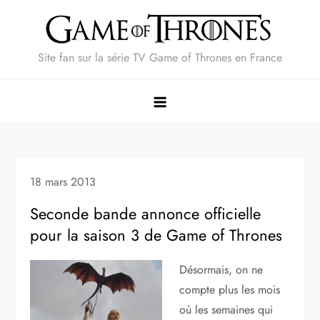
Skip
to
content
Site fan sur la série TV Game of Thrones en France
18 mars 2013
Seconde bande annonce officielle
pour la saison 3 de Game of Thrones
Désormais, on ne
compte plus les mois
où les semaines qui