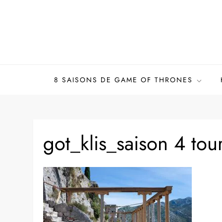
Skip
to
content
8 SAISONS DE GAME OF THRONES
got_klis_saison 4 to