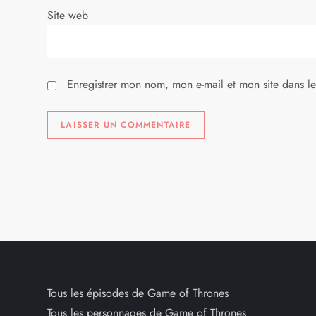
Site web
t
i
Enregistrer mon nom, mon e-mail et mon site dans l
c
l
e
Tous les épisodes de Game of Thrones
Tous les personnages de Game of Thrones