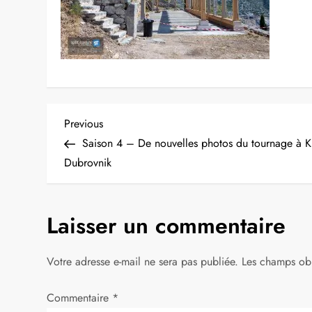
N
Previous
Previous
Post
Saison 4 – De nouvelles photos du tournage à Kl
a
Dubrovnik
v
Laisser un commentaire
i
g
Votre adresse e-mail ne sera pas publiée.
Les champs obl
a
Commentaire
*