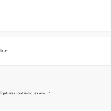
is et
igatoires sont indiqués avec
*