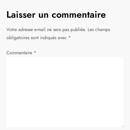
d
Laisser un commentaire
e
l
Votre adresse e-mail ne sera pas publiée.
Les champs
obligatoires sont indiqués avec
*
’
Commentaire
a
*
r
t
i
c
l