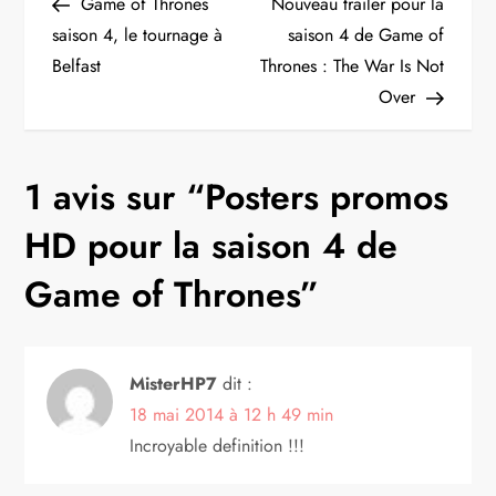
Post
Post
Game of Thrones
Nouveau trailer pour la
a
saison 4, le tournage à
saison 4 de Game of
Belfast
Thrones : The War Is Not
v
Over
i
g
1 avis sur “
Posters promos
a
HD pour la saison 4 de
t
Game of Thrones
”
i
MisterHP7
dit :
o
18 mai 2014 à 12 h 49 min
n
Incroyable definition !!!